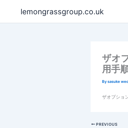
Skip
lemongrassgroup.co.uk
to
content
ザオ
用手
By
sasuke we
ザオプショ
PREVIOUS