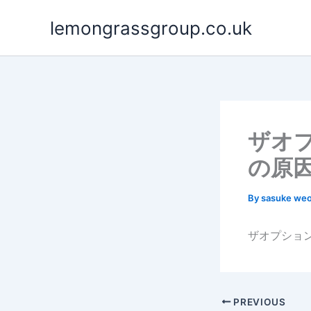
Skip
lemongrassgroup.co.uk
to
content
ザオ
の原
By
sasuke we
ザオプショ
PREVIOUS