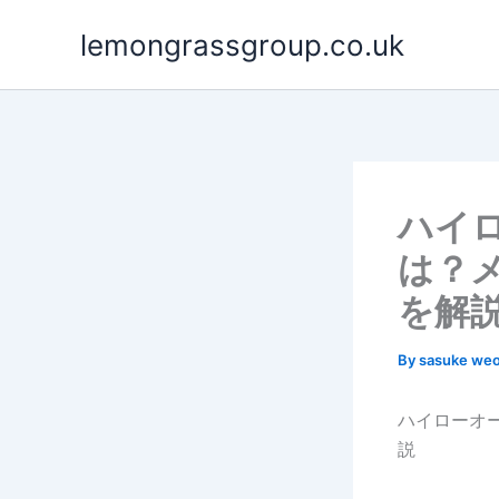
Skip
lemongrassgroup.co.uk
to
content
ハイ
は？
を解
By
sasuke we
ハイローオ
説