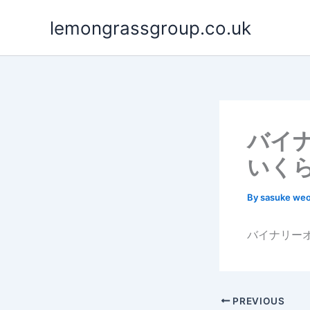
Skip
lemongrassgroup.co.uk
to
content
バイ
いく
By
sasuke we
バイナリー
PREVIOUS