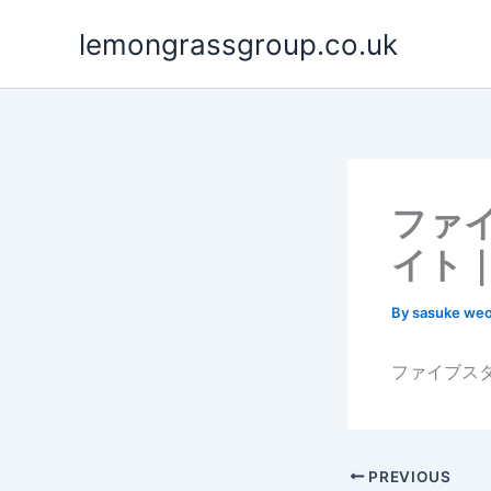
Skip
lemongrassgroup.co.uk
to
content
ファ
イト
By
sasuke we
ファイブス
PREVIOUS