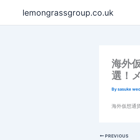
Skip
lemongrassgroup.co.uk
to
content
海外
選！
By
sasuke we
海外仮想通
PREVIOUS