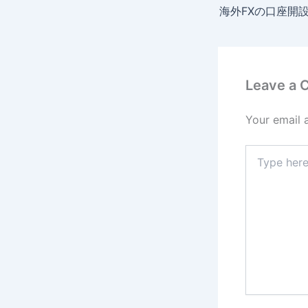
Leave a
Your email 
Type
here..