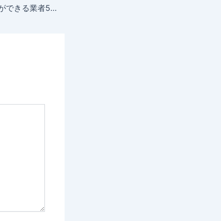
海外FXで億の出金ができる業者5選！注意点やおすすめの銀行を解説