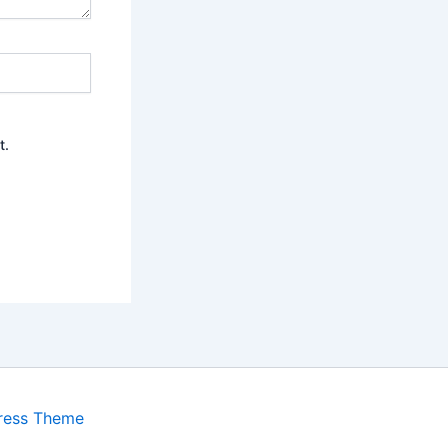
t.
ress Theme