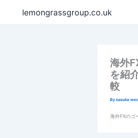
Skip
lemongrassgroup.co.uk
to
content
海外F
を紹
較
By
sasuke we
海外FXのゴ