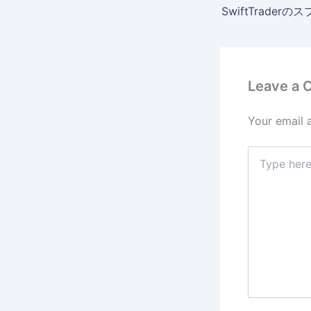
Leave a
Your email 
Type
here..