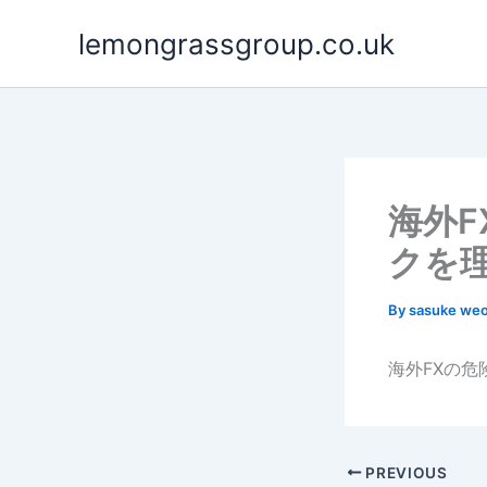
Skip
lemongrassgroup.co.uk
to
content
海外
クを
By
sasuke we
海外FXの
PREVIOUS