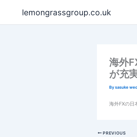
Skip
lemongrassgroup.co.uk
to
content
海外
が充
By
sasuke we
海外FXの
PREVIOUS