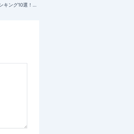
海外FXの安全性ランキング10選！危険性が低く信頼性が高い業者を紹介