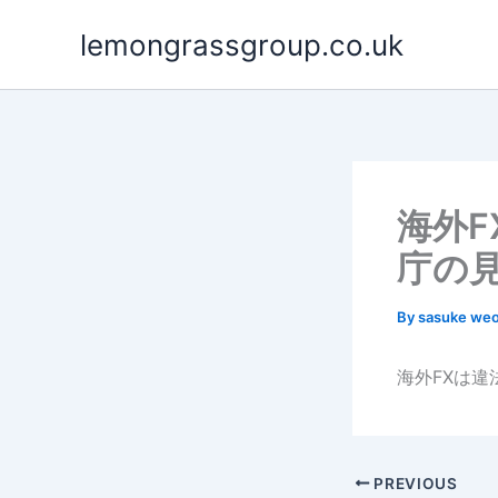
Skip
lemongrassgroup.co.uk
to
content
海外
庁の
By
sasuke we
海外FXは
PREVIOUS