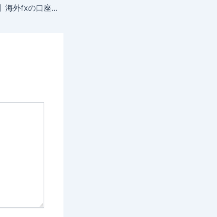
【2026年4月最新】海外fxの口座開設ボーナスおすすめランキング18選！！出金条件や2回目以降対応の業者はどれ？