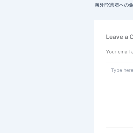
Leave a
Your email 
Type
here..