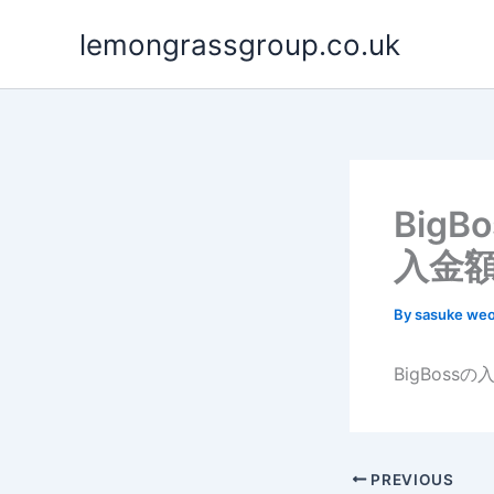
Skip
lemongrassgroup.co.uk
to
content
Big
入金
By
sasuke we
BigBos
PREVIOUS