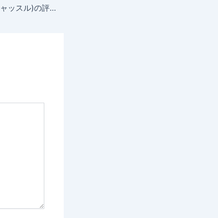
bitcastle(ビットキャッスル)の評判・口コミは？メリットやデメリット、安全性や登録方法を解説