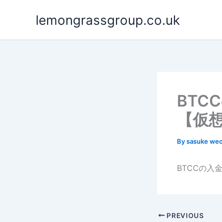
Skip
lemongrassgroup.co.uk
to
content
BTC
【仮
By
sasuke we
BTCCの
PREVIOUS