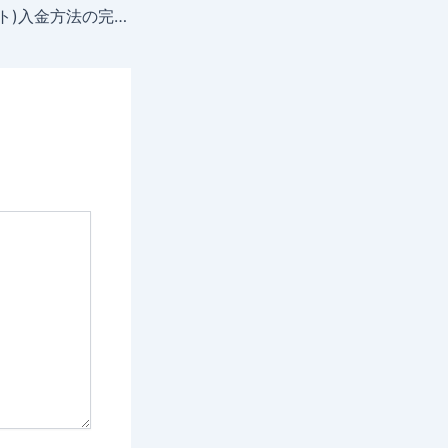
Bitget(ビットゲット)入金方法の完全ガイド｜日本円・仮想通貨別の手順と注意点