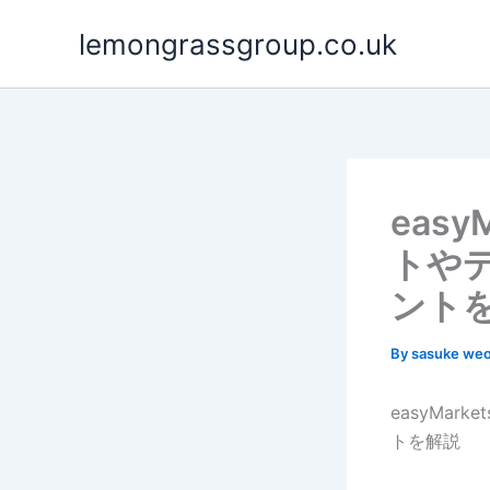
Skip
lemongrassgroup.co.uk
to
content
eas
トや
ント
By
sasuke we
easyMa
トを解説