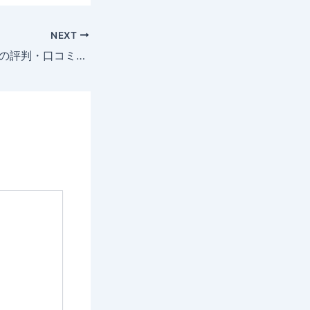
NEXT
HFM(旧HotForex)の評判・口コミは？｜メリットやデメリット、始め方と口座開設のポイントを解説