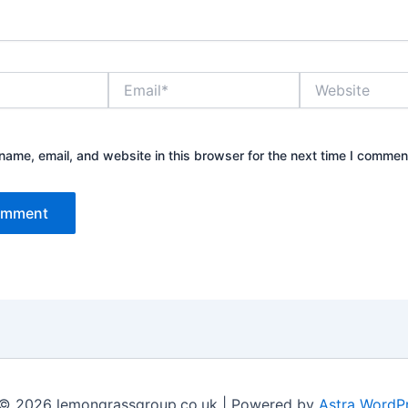
Email*
Website
ame, email, and website in this browser for the next time I commen
 © 2026 lemongrassgroup.co.uk | Powered by
Astra WordP