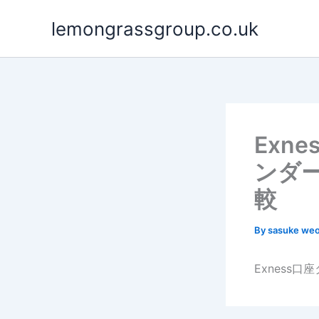
Skip
lemongrassgroup.co.uk
to
content
Exn
ンダ
較
By
sasuke we
Exness