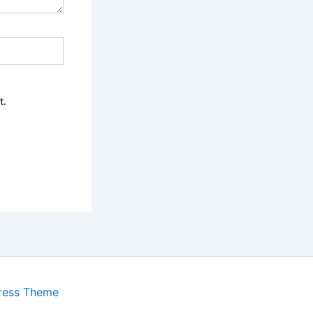
t.
ress Theme