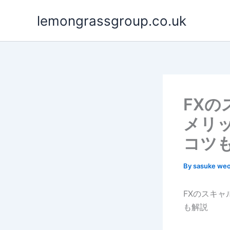
Skip
lemongrassgroup.co.uk
to
content
FX
メリ
コツ
By
sasuke we
FXのスキ
も解説