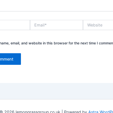
Email*
Website
ame, email, and website in this browser for the next time I commen
 © 2026 lemongrassgroup.co.uk | Powered by
Astra WordP