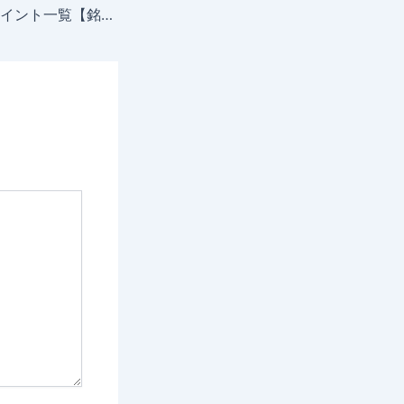
iFOREXスワップポイント一覧【銘柄別】計算方法も併せて紹介