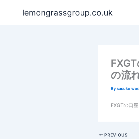
Skip
lemongrassgroup.co.uk
to
content
FXG
の流
By
sasuke we
FXGTの
PREVIOUS