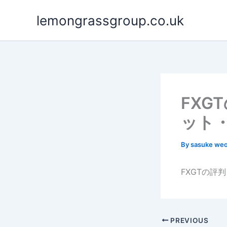
Skip
lemongrassgroup.co.uk
to
content
FX
ット
By
sasuke we
FXGTの
PREVIOUS