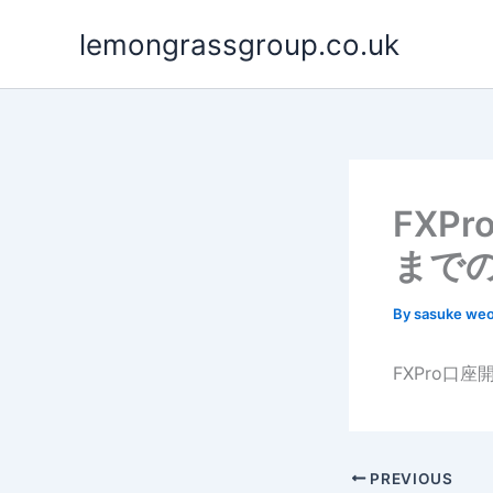
Skip
lemongrassgroup.co.uk
to
content
FXP
まで
By
sasuke we
FXPro口
PREVIOUS