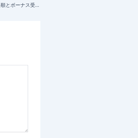
FXGT口座開設の手順とボーナス受取方法を画像付きで解説