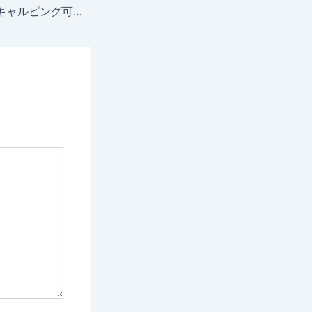
easyMarketsはスキャルピング可能？規約と口座タイプ別の制限を解説