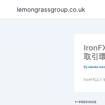
Skip
lemongrassgroup.co.uk
to
content
Iro
取引
By
sasuke we
IronFX
PREVIOUS