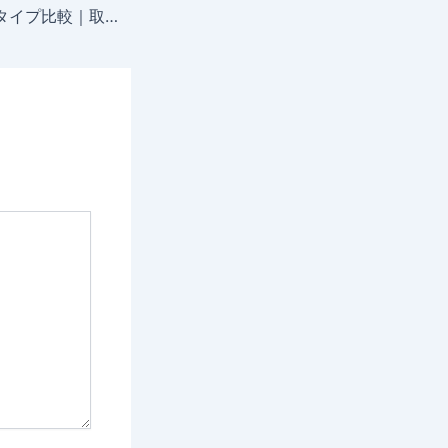
easyMarkets口座タイプ比較｜取引条件と選び方を資金別に解説