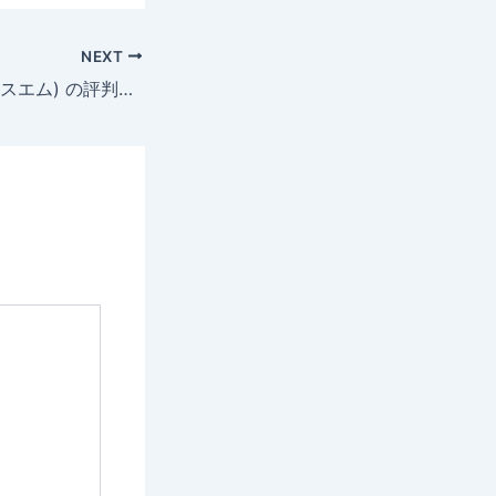
NEXT
XMTrading(エックスエム) の評判・口コミは？メリットやデメリット、取引条件や安全性を解説