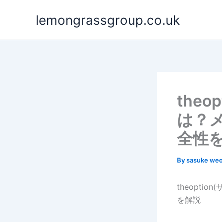
Skip
lemongrassgroup.co.uk
to
content
the
は？
全性
By
sasuke we
theopt
を解説