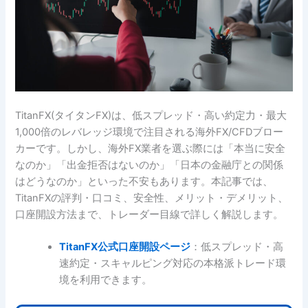
TitanFX(タイタンFX)は、低スプレッド・高い約定力・最大
1,000倍のレバレッジ環境で注目される海外FX/CFDブロー
カーです。しかし、海外FX業者を選ぶ際には「本当に安全
なのか」「出金拒否はないのか」「日本の金融庁との関係
はどうなのか」といった不安もあります。本記事では、
TitanFXの評判・口コミ、安全性、メリット・デメリット、
口座開設方法まで、トレーダー目線で詳しく解説します。
TitanFX公式口座開設ページ
：低スプレッド・高
速約定・スキャルピング対応の本格派トレード環
境を利用できます。