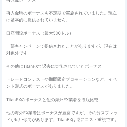
再入金時のボーナスも不定期で実施されていました。現在
は基本的に提供されていません。
口座開設ボーナス（最大500ドル）
一部キャンペーンで提供されたことがありますが、現在は
対象外です。
その他にTitanFXで過去に実施されていたボーナス
トレードコンテストや期間限定プロモーションなど、イベ
ント形式のボーナスがありました。
TitanFXのボーナスと他の海外FX業者を徹底比較
他の海外FX業者はボーナスが豊富ですが、その分スプレッ
ドが広い傾向があります。TitanFXは逆にコスト重視です。