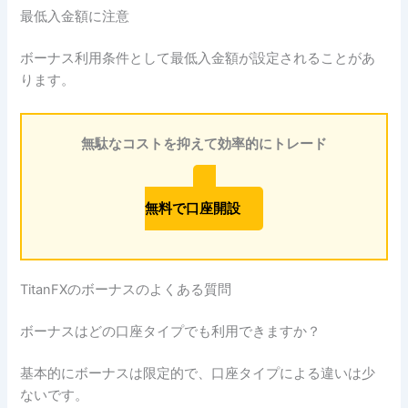
最低入金額に注意
ボーナス利用条件として最低入金額が設定されることがあ
ります。
無駄なコストを抑えて効率的にトレード
無料で口座開設
TitanFXのボーナスのよくある質問
ボーナスはどの口座タイプでも利用できますか？
基本的にボーナスは限定的で、口座タイプによる違いは少
ないです。