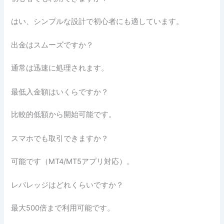
はい、シンプルな設計で初心者にも適しています。
出金はスムーズですか？
通常は迅速に処理されます。
最低入金額はいくらですか？
比較的低額から開始可能です。
スマホでも取引できますか？
可能です（MT4/MT5アプリ対応）。
レバレッジはどれくらいですか？
最大500倍まで利用可能です。