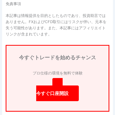
免責事項
本記事は情報提供を目的としたものであり、投資助言では
ありません。FXおよびCFD取引にはリスクが伴い、元本を
失う可能性があります。また、本記事にはアフィリエイト
リンクが含まれています。
今すぐトレードを始めるチャンス
プロ仕様の環境を無料で体験
今すぐ口座開設