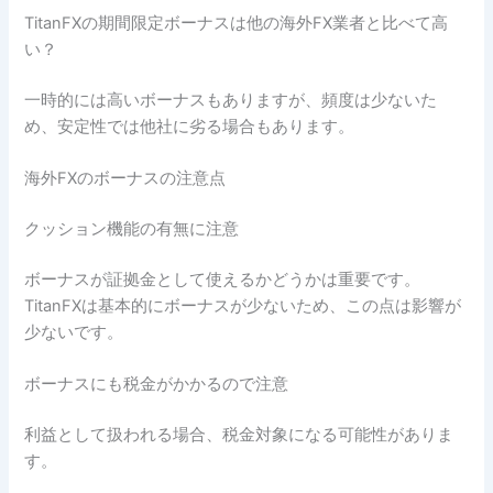
TitanFXの期間限定ボーナスは他の海外FX業者と比べて高
い？
一時的には高いボーナスもありますが、頻度は少ないた
め、安定性では他社に劣る場合もあります。
海外FXのボーナスの注意点
クッション機能の有無に注意
ボーナスが証拠金として使えるかどうかは重要です。
TitanFXは基本的にボーナスが少ないため、この点は影響が
少ないです。
ボーナスにも税金がかかるので注意
利益として扱われる場合、税金対象になる可能性がありま
す。