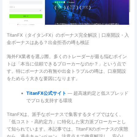
TitanFX（タイタンFX）のボーナス完全解説｜口座開設・入
金ボーナスはある？出金拒否の噂も検証
海外FX業者を選ぶ際、多くのトレーダーが最も悩むポイン
トは「本当に信頼できるブローカーなのか？」という点で
す。特にボーナスの有無や出金トラブルの噂は、口座開設
をためらう大きな要因になります。
TitanFX公式サイト
— 超高速約定と低スプレッド
でプロも支持する環境
TitanFXは、派手なボーナスで集客するタイプではなく、
「低コスト・高約定力」に特化した実力派ブローカーとし
て知られています。本記事では、TitanFXのボーナスの実態
から、過去キャンペーン、注意点まで徹底解説し、安心し