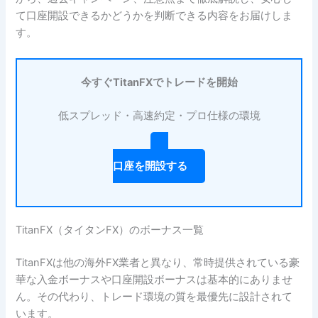
て口座開設できるかどうかを判断できる内容をお届けしま
す。
今すぐTitanFXでトレードを開始
低スプレッド・高速約定・プロ仕様の環境
口座を開設する
TitanFX（タイタンFX）のボーナス一覧
TitanFXは他の海外FX業者と異なり、常時提供されている豪
華な入金ボーナスや口座開設ボーナスは基本的にありませ
ん。その代わり、トレード環境の質を最優先に設計されて
います。