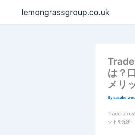
Skip
lemongrassgroup.co.uk
to
content
Tra
は？
メリ
By
sasuke we
Trader
ットを紹介