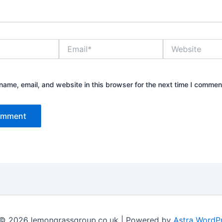
Email*
Website
ame, email, and website in this browser for the next time I commen
 © 2026 lemongrassgroup.co.uk | Powered by
Astra WordP