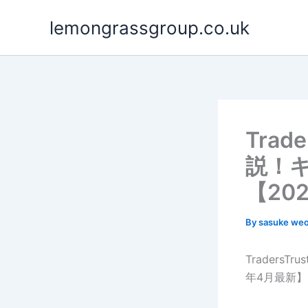
Skip
lemongrassgroup.co.uk
to
content
Trad
説！
【20
By
sasuke we
Traders
年4月最新】