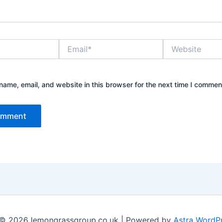
Email*
Website
ame, email, and website in this browser for the next time I commen
 © 2026 lemongrassgroup.co.uk | Powered by
Astra WordP