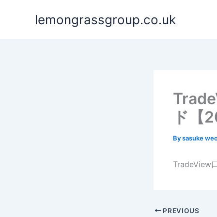
Skip
lemongrassgroup.co.uk
to
content
Tra
ド【2
By
sasuke we
TradeV
PREVIOUS