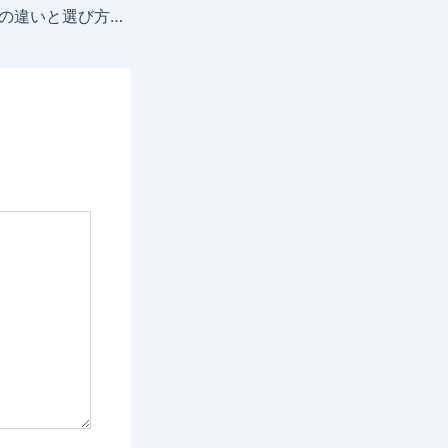
Exness口座タイプの違いと選び方｜スタンダード・プロ・ロースプレッド・ゼロ比較