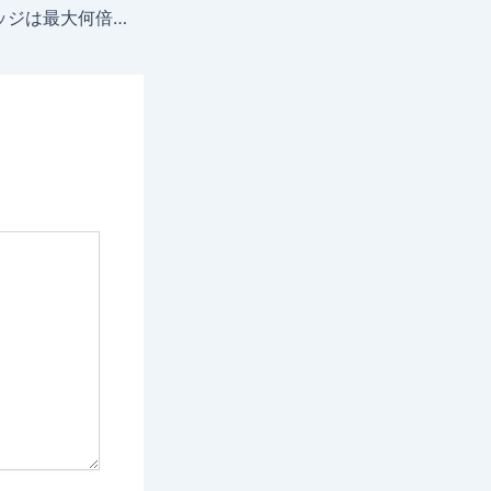
Vantageのレバレッジは最大何倍？口座タイプ別の倍率と残高による制限ルール