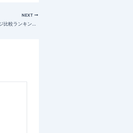
NEXT
海外FXのレバレッジ比較ランキング！制限・規制の有無や業者を選ぶポイントを解説