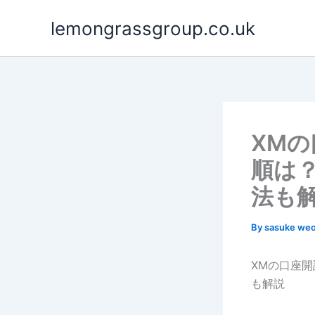
Skip
lemongrassgroup.co.uk
to
content
XM
順は
法も
By
sasuke we
XMの口座
も解説