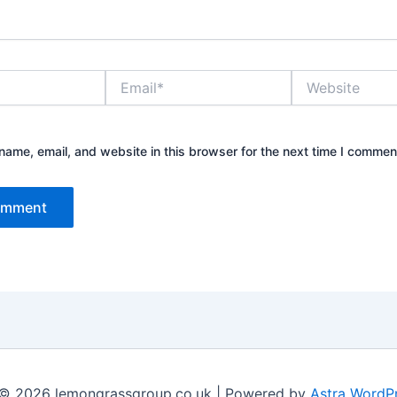
Email*
Website
ame, email, and website in this browser for the next time I commen
 © 2026 lemongrassgroup.co.uk | Powered by
Astra WordP