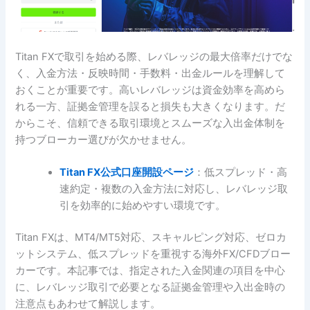
Titan FXで取引を始める際、レバレッジの最大倍率だけでな
く、入金方法・反映時間・手数料・出金ルールを理解して
おくことが重要です。高いレバレッジは資金効率を高めら
れる一方、証拠金管理を誤ると損失も大きくなります。だ
からこそ、信頼できる取引環境とスムーズな入出金体制を
持つブローカー選びが欠かせません。
Titan FX公式口座開設ページ
：低スプレッド・高
速約定・複数の入金方法に対応し、レバレッジ取
引を効率的に始めやすい環境です。
Titan FXは、MT4/MT5対応、スキャルピング対応、ゼロカ
ットシステム、低スプレッドを重視する海外FX/CFDブロー
カーです。本記事では、指定された入金関連の項目を中心
に、レバレッジ取引で必要となる証拠金管理や入出金時の
注意点もあわせて解説します。