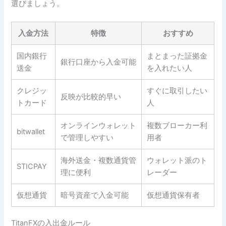
選びましょう。
入金方法
特徴
おすすめ
国内銀行
まとまった証拠金
銀行口座から入金可能
送金
を入れたい人
クレジッ
すぐに取引したい
反映が比較的早い
トカード
人
オンラインウォレット
複数ブローカー利
bitwallet
で管理しやすい
用者
海外送金・複数通貨管
ウォレット派のト
STICPAY
理に便利
レーダー
仮想通貨
暗号資産で入金可能
仮想通貨保有者
TitanFXの入出金ルール