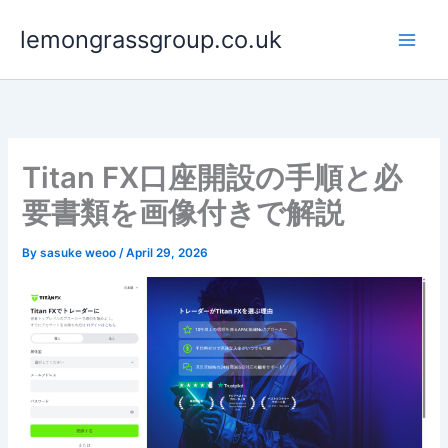
Skip
lemongrassgroup.co.uk
to
content
Titan FX口座開設の手順と必
要書類を画像付きで解説
By
sasuke weoo
/
April 29, 2026